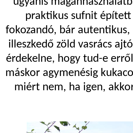
ugyanis magánhasználatba
praktikus sufnit építet
fokozandó, bár autentikus,
illeszkedő zöld vasrács ajtó
érdekelne, hogy tud-e errő
máskor agymenésig kukacos
miért nem, ha igen, akko