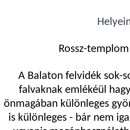
Helyei
Rossz-templom 
A Balaton felvidék sok-s
falvaknak emlékéül hag
önmagában különleges gyön
is különleges - bár nem i