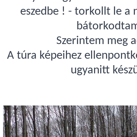
eszedbe ! - torkollt le 
bátorkodtam
Szerintem meg ad
A túra képeihez ellenpontk
ugyanitt készü