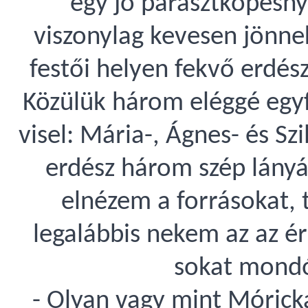
"egy jó parasztköpésnyi
viszonylag kevesen jönnek
festői helyen fekvő erdész
Közülük három eléggé egy
visel: Mária-, Ágnes- és Szi
erdész három szép lányá
elnézem a forrásokat, 
legalábbis nekem az az 
sokat mondó
- Olyan vagy mint Mórick