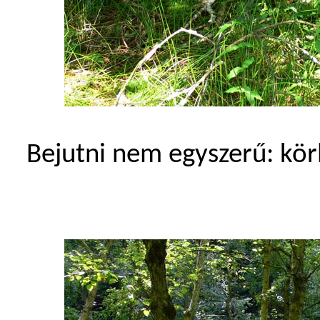
Bejutni nem egyszerű: körb