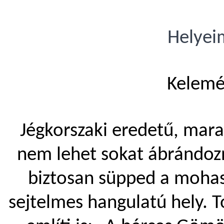
Helyei
Kelemé
Jégkorszaki eredetű, mar
nem lehet sokat ábrándozn
biztosan süpped a mohasz
sejtelmes hangulatú hely.