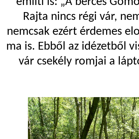
említi is: „A bérces Gö
Rajta nincs régi vár, n
nemcsak ezért érdemes elol
ma is. Ebből az idézetből v
vár csekély romjai a lápt