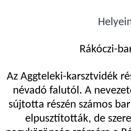
Helyei
Rákóczi-ba
Az Aggteleki-karsztvidék ré
névadó falutól. A neveze
sújtotta részén számos bar
elpusztították, de sze