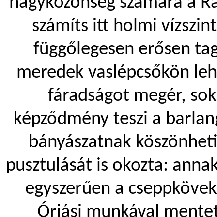
nagyközönség számára a Rá
számíts itt holmi vízszin
függőlegesen erősen tag
meredek vaslépcsőkön leh
fáradságot megér, sok
képződmény teszi a barlang
bányászatnak köszönheti
pusztulását is okozta: anna
egyszerűen a cseppkövekt
Óriási munkával mentet