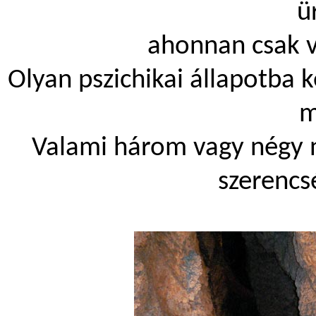
ü
ahonnan csak ví
Olyan pszichikai állapotba k
m
Valami három vagy négy n
szerencs